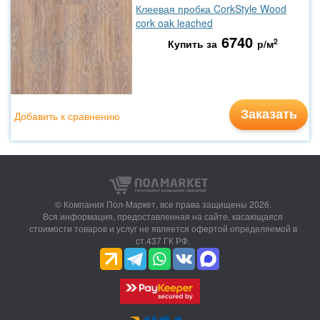
Клеевая пробка CorkStyle Wood
cork oak leached
6740
2
Купить за
р/м
Заказать
Добавить к сравнению
© Компания Пол-Маркет,
все права защищены 2026.
Вся информация, предоставленная на сайте, касающаяся
стоимости товаров и услуг не является офертой определяемой в
ст.437 ГК РФ.