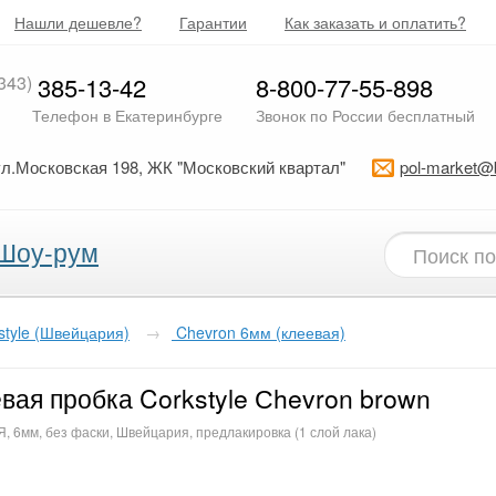
Нашли дешевле?
Гарантии
Как заказать и оплатить?
343)
385-13-42
8-800-77-55-898
Телефон в Екатеринбурге
Звонок по России бесплатный
ул.Московская 198, ЖК "Московский квартал"
pol-market@
Шоу-рум
style (Швейцария)
→
Chevron 6мм (клеевая)
вая пробка Corkstyle Сhevron brown
 6мм, без фаски, Швейцария, предлакировка (1 слой лака)