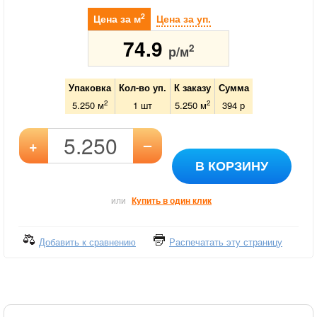
2
Цена за м
Цена за уп.
74.9
2
р/м
Упаковка
Кол-во уп.
К заказу
Сумма
2
2
5.250 м
1
шт
5.250
м
394
р
–
+
В КОРЗИНУ
или
Купить в один клик
Добавить к сравнению
Распечатать эту страницу