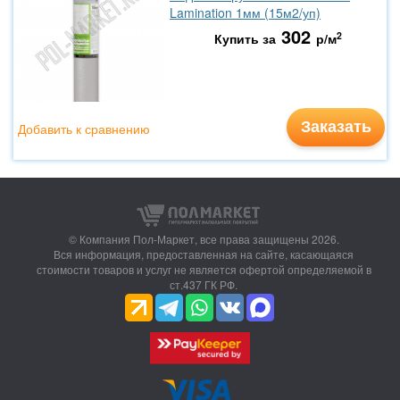
Lamination 1мм (15м2/уп)
302
2
Купить за
р/м
Заказать
Добавить к сравнению
© Компания Пол-Маркет,
все права защищены 2026.
Вся информация, предоставленная на сайте, касающаяся
стоимости товаров и услуг не является офертой определяемой в
ст.437 ГК РФ.