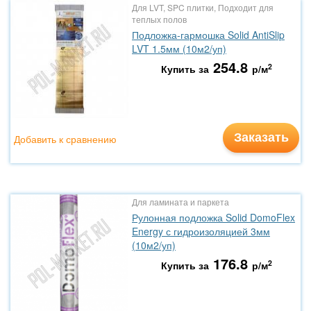
Для LVT, SPC плитки, Подходит для
теплых полов
Подложка-гармошка Solid AntiSlip
LVT 1.5мм (10м2/уп)
254.8
2
Купить за
р/м
Заказать
Добавить к сравнению
Для ламината и паркета
Рулонная подложка Solid DomoFlex
Energy с гидроизоляцией 3мм
(10м2/уп)
176.8
2
Купить за
р/м