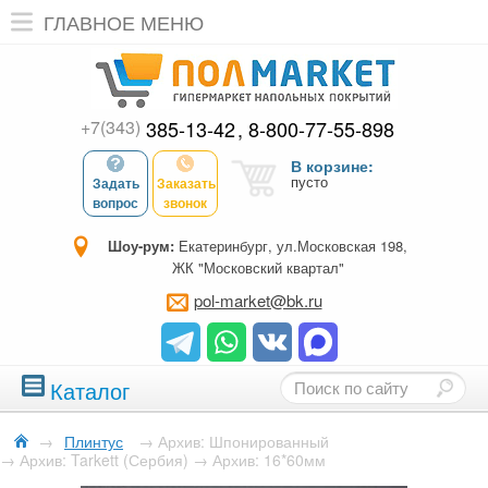
ГЛАВНОЕ МЕНЮ
+7(343)
385-13-42
8-800-77-55-898
В корзине:
пусто
Задать
Заказать
вопрос
звонок
Шоу-рум:
Екатеринбург, ул.Московская 198,
ЖК "Московский квартал"
pol-market@bk.ru
Каталог
→
Плинтус
→
Архив: Шпонированный
→
Архив: Tarkett (Сербия)
→
Архив: 16*60мм