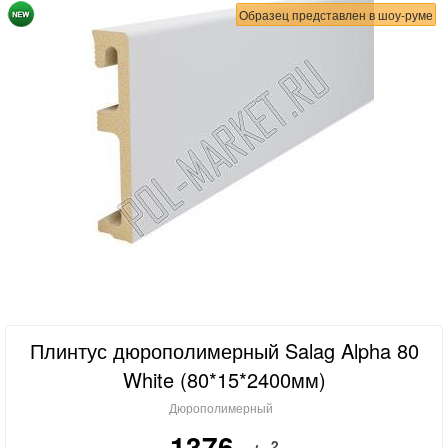
Образец представлен в шоу-руме
Плинтус дюрополимерный Salag Alpha 80
White (80*15*2400мм)
Дюрополимерный
1376
2