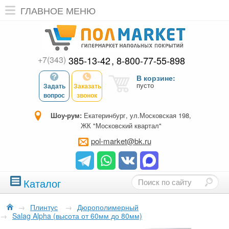
ГЛАВНОЕ МЕНЮ
+7(343)
385-13-42
8-800-77-55-898
В корзине:
пусто
Задать
Заказать
вопрос
звонок
Шоу-рум:
Екатеринбург, ул.Московская 198,
ЖК "Московский квартал"
pol-market@bk.ru
Каталог
→
Плинтус
→
Дюрополимерный
→
Salag Alpha (высота от 60мм до 80мм)