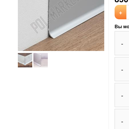
+
Вы мо
-
-
-
-