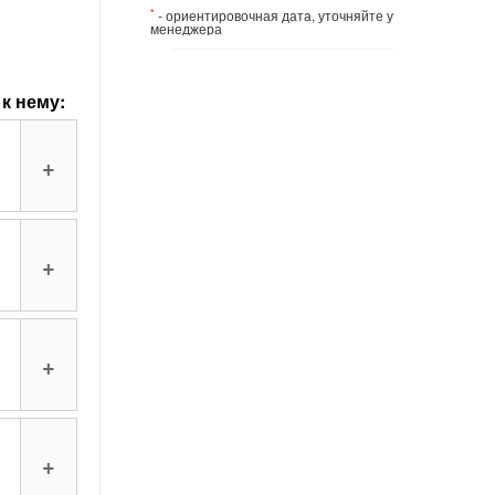
*
- ориентировочная дата, уточняйте у
менеджера
к нему:
+
+
+
+