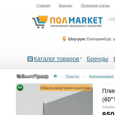
Главная
Бренды
Полезные статьи
+7(
Шоу-рум:
Екатеринбург, 
Каталог товаров
Бренды
→
Плинтус
→
Алюминиевый
Образец представлен в шоу-руме
Пли
(60*
Алюмини
850