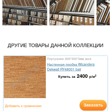
ДРУГИЕ ТОВАРЫ ДАННОЙ КОЛЛЕКЦИИ
Португалия, 600*300*3мм, воск
Настенная пробка Wicanders
Dekwall RY48001 bali
2400
2
Купить за
р/м
Заказать
Добавить к сравнению