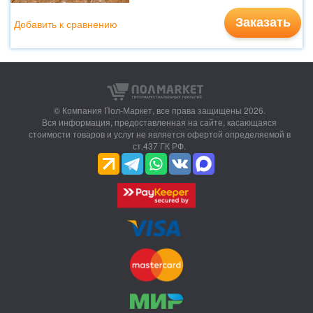
Заказать
Добавить к сравнению
© Компания Пол-Маркет,
все права защищены 2026.
Вся информация, предоставленная на сайте, касающаяся
стоимости товаров и услуг не является офертой определяемой в
ст.437 ГК РФ.