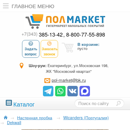
ГЛАВНОЕ МЕНЮ
+7(343)
385-13-42
8-800-77-55-898
В корзине:
пусто
Задать
Заказать
вопрос
звонок
Шоу-рум:
Екатеринбург, ул.Московская 198,
ЖК "Московский квартал"
pol-market@bk.ru
Каталог
→
Настенная пробка
→
Wicanders (Португалия)
→
Dekwall