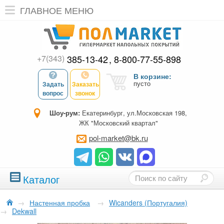
ГЛАВНОЕ МЕНЮ
+7(343)
385-13-42
8-800-77-55-898
В корзине:
пусто
Задать
Заказать
вопрос
звонок
Шоу-рум:
Екатеринбург, ул.Московская 198,
ЖК "Московский квартал"
pol-market@bk.ru
Каталог
→
Настенная пробка
→
Wicanders (Португалия)
→
Dekwall