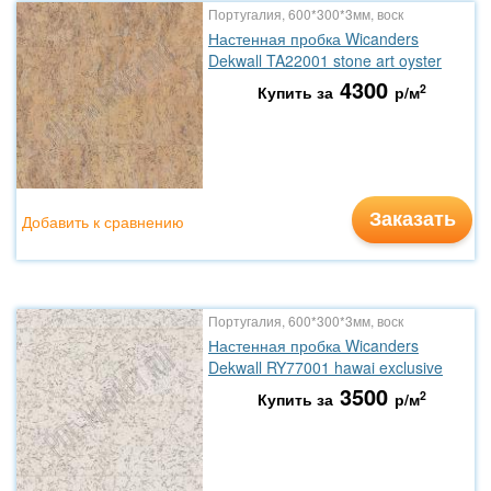
Португалия, 600*300*3мм, воск
Настенная пробка Wicanders
Dekwall TA22001 stone art oyster
4300
2
Купить за
р/м
Заказать
Добавить к сравнению
Португалия, 600*300*3мм, воск
Настенная пробка Wicanders
Dekwall RY77001 hawai exclusive
3500
2
Купить за
р/м