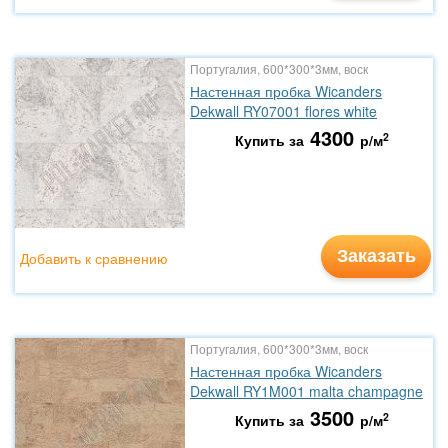
Португалия, 600*300*3мм, воск
Настенная пробка Wicanders
Dekwall RY07001 flores white
4300
2
Купить за
р/м
Заказать
Добавить к сравнению
Португалия, 600*300*3мм, воск
Настенная пробка Wicanders
Dekwall RY1M001 malta champagne
3500
2
Купить за
р/м