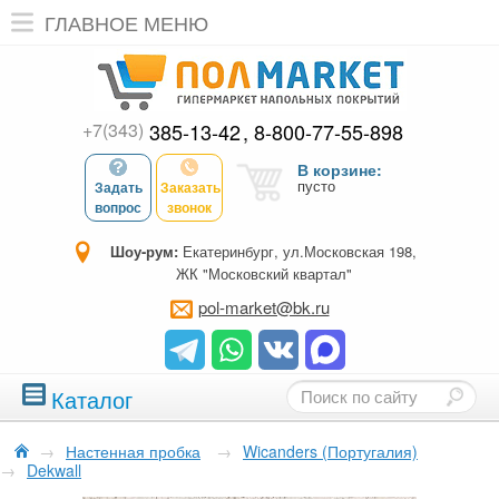
ГЛАВНОЕ МЕНЮ
+7(343)
385-13-42
8-800-77-55-898
В корзине:
пусто
Задать
Заказать
вопрос
звонок
Шоу-рум:
Екатеринбург, ул.Московская 198,
ЖК "Московский квартал"
pol-market@bk.ru
Каталог
→
Настенная пробка
→
Wicanders (Португалия)
→
Dekwall