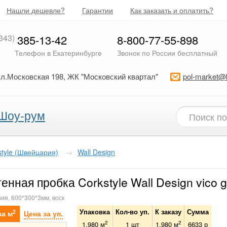
Нашли дешевле?
Гарантии
Как заказать и оплатить?
343)
385-13-42
8-800-77-55-898
Телефон в Екатеринбурге
Звонок по России бесплатный
ул.Московская 198, ЖК "Московский квартал"
pol-market@
Шоу-рум
style (Швейцария)
→
Wall Design
енная пробка Corkstyle Wall Design vico g
ия, 600*300*3мм, воск
Упаковка
Кол-во уп.
К заказу
Сумма
2
за м
Цена за уп.
2
2
1.980 м
1
шт
1.980
м
6633
р