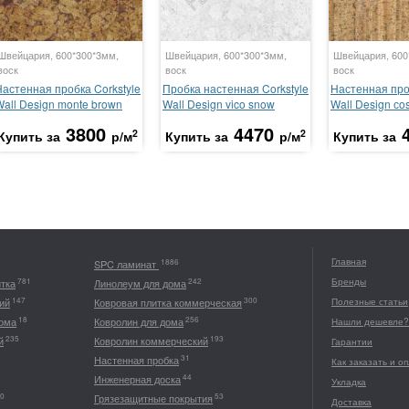
Швейцария, 600*300*3мм,
Швейцария, 600*300*3мм,
Швейцария, 600
воск
воск
воск
Настенная пробка Corkstyle
Пробка настенная Corkstyle
Настенная про
Wall Design monte brown
Wall Design vico snow
Wall Design сo
3800
4470
2
2
Купить за
р/м
Купить за
р/м
Купить за
Главная
1886
SPC ламинат
Бренды
781
242
итка
Линолеум для дома
147
300
ий
Ковровая плитка коммерческая
Полезные статьи
18
256
дома
Ковролин для дома
Нашли дешевле?
235
193
й
Ковролин коммерческий
Гарантии
31
Настенная пробка
Как заказать и о
44
Инженерная доска
Укладка
0
53
Грязезащитные покрытия
Доставка