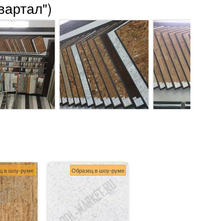
вартал")
ц в шоу-руме
Образец в шоу-руме