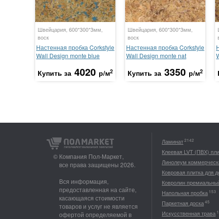
Швейцария, 600*300*3мм,
Швейцария, 600*300*3мм,
воск
воск
Настенная пробка Corkstyle
Настенная пробка Corkstyle
Wall Design monte blue
Wall Design monte nat
4020
3350
2
2
Купить за
р/м
Купить за
р/м
2142
Ламинат
Клеевая LVT (ПВХ) пл
© Компания Пол-Маркет,
Линолеум коммерческ
все права защищены 2026.
Ковровая плитка для 
Вся информация,
Ковролин премиальны
предоставленная на сайте,
153
Напольная пробка
касающаяся стоимости
45
Паркетная доска
товаров и услуг не является
1
Искусственная трава
офертой определяемой в