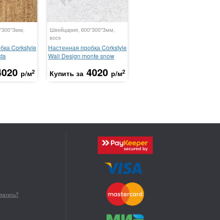
*300*3мм,
Швейцария, 600*300*3мм,
воск
бка Corkstyle
Настенная пробка Corkstyle
sta
Wall Design monte snow
4020
4020
2
2
р/м
Купить за
р/м
платить?