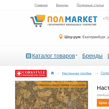
Главная
Бренды
Полезные статьи
+7(
Шоу-рум:
Екатеринбург, 
Каталог товаров
Бренды
→
Настенная пробка
→
Cork
Образец представлен в шоу-руме
Наст
Швейцар
Цена 