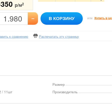
3350
2
р/м
–
В КОРЗИНУ
или
Купить в од
авить к сравнению
Распечатать эту страницу
Размер
 / 11шт
Производитель