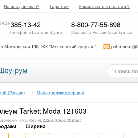
Нашли дешевле?
Гарантии
Как заказать и оплатить?
343)
385-13-42
8-800-77-55-898
Телефон в Екатеринбурге
Звонок по России бесплатный
ул.Московская 198, ЖК "Московский квартал"
pol-market@
Шоу-рум
kett (Россия)
→
Moda (полукоммерция)
леум Tarkett Moda 121603
ерческий, КМ5, Россия, 2.2мм, 0.5мм, 32 класс
родажи
Ширина