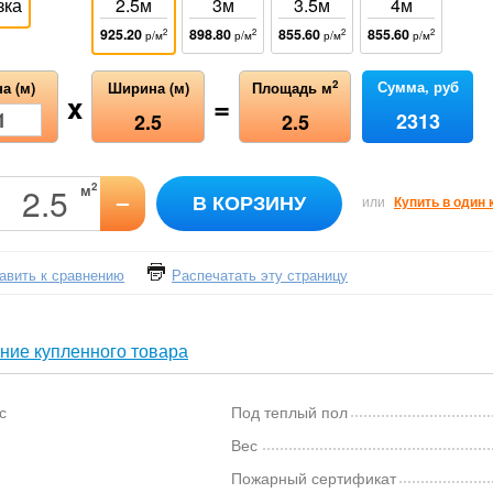
зка
2.5м
3м
3.5м
4м
925.20
898.80
855.60
855.60
2
2
2
2
р/м
р/м
р/м
р/м
Сумма, руб
2
а (м)
Ширина (м)
Площадь м
x
=
2313
2.5
2.5
2
м
–
В КОРЗИНУ
или
Купить в один 
авить к сравнению
Распечатать эту страницу
ние купленного товара
с
Под теплый пол
Вес
Пожарный сертификат