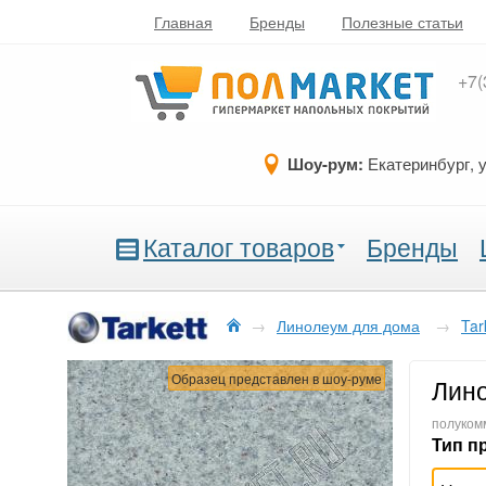
Главная
Бренды
Полезные статьи
+7(
Шоу-рум:
Екатеринбург, 
Каталог товаров
Бренды
→
Линолеум для дома
→
Tar
Образец представлен в шоу-руме
Лино
полукомм
Тип п