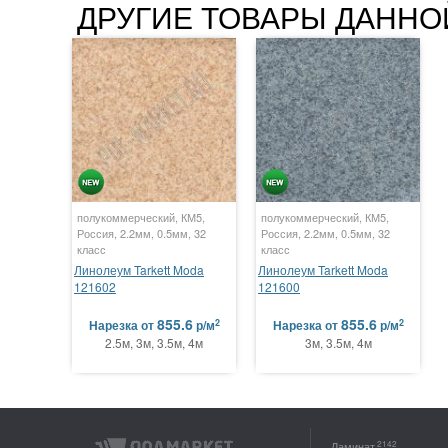
ДРУГИЕ ТОВАРЫ ДАННО
полукоммерческий, КМ5,
полукоммерческий, КМ5,
Россия, 2.2мм, 0.5мм, 32
Россия, 2.2мм, 0.5мм, 32
класс
класс
Линолеум Tarkett Moda
Линолеум Tarkett Moda
121602
121600
855.6
855.6
2
2
Нарезка
от
р/м
Нарезка
от
р/м
2.5м, 3м, 3.5м, 4м
3м, 3.5м, 4м
2142
Ламинат