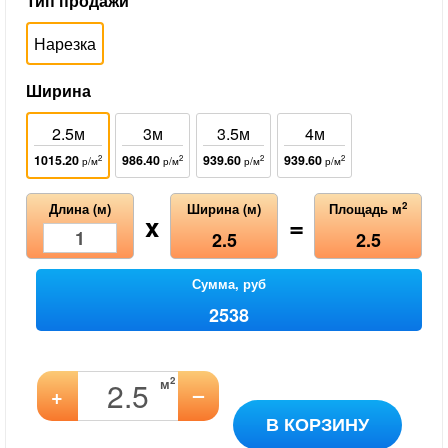
Тип продажи
Нарезка
Ширина
2.5м
3м
3.5м
4м
1015.20
986.40
939.60
939.60
2
2
2
2
р/м
р/м
р/м
р/м
2
Длина (м)
Ширина (м)
Площадь м
x
=
2.5
2.5
Сумма, руб
2538
2
м
–
+
В КОРЗИНУ