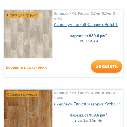
бытовой, КМ5, Россия, 3.3мм, 0.3мм, 31
Образец в шоу-руме
класс
Линолеум Tarkett Фаворит Relict 1
939.6
2
Нарезка
от
р/м
3м, 3.5м, 4м
Заказать
Добавить к сравнению
бытовой, КМ5, Россия, 3.3мм, 0.3мм, 31
Образец в шоу-руме
класс
Линолеум Tarkett Фаворит Kvebek 1
939.6
2
Нарезка
от
р/м
2.5м, 3м, 3.5м, 4м