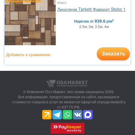
класс
Линолеум Tarkett Фаворит Stobo 1
939.6
2
Нарезка
от
р/м
2.5м, 3м, 3.5м, 4м
Заказать
Добавить к сравнению
© Компания Пол-Маркет,
все права защищены 2026.
Вся информация, предоставленная на сайте, касающаяся
стоимости товаров и услуг не является офертой определяемой в
ст.437 ГК РФ.