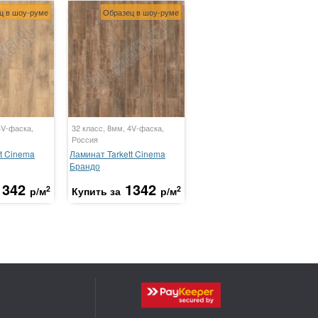
ц в шоу-руме
Образец в шоу-руме
4V-фаска,
32 класс, 8мм, 4V-фаска,
Россия
t Cinema
Ламинат Tarkett Cinema
Брандо
1342
1342
2
2
р/м
Купить за
р/м