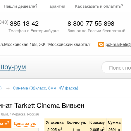
Нашли дешевле?
Гарантии
Как заказать и оплатить?
343)
385-13-42
8-800-77-55-898
Телефон в Екатеринбурге
Звонок по России бесплатный
ул.Московская 198, ЖК "Московский квартал"
pol-market@
Шоу-рум
)
→
Синема (32класс, 8мм, 4V фаска)
нат Tarkett Cinema Вивьен
, 8мм, 4V-фаска, Россия
Упаковка
Кол-во уп.
К заказу
Сумма
2
за м
Цена за уп.
2
2
2.005 м
1
шт
2.005
м
2691
р