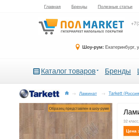
Главная
Бренды
Полезные статьи
+7(
Шоу-рум:
Екатеринбург, 
Каталог товаров
Бренды
→
Ламинат
→
Tarkett (Россия
Образец представлен в шоу-руме
Лами
32 класс
Цена 