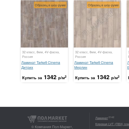
Образец в шоу-руме
Образец в шоу-руме
32 класс, 8мм, 4V-фаска,
32 класс, 8мм, 4V-фаска,
Россия
Россия
Ламинат Tarkett Cinema
Ламинат Tarkett Cinema
Дитрих
Мерлин
1342
1342
2
2
Купить за
р/м
Купить за
р/м
2142
Ламинат
Клеевая LVT (ПВХ) пл
© Компания Пол-Маркет,