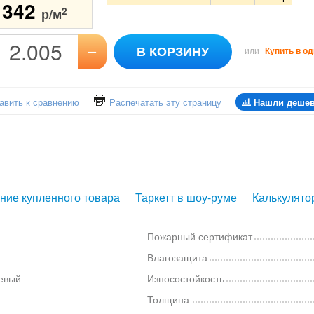
1342
2
р/м
–
В КОРЗИНУ
или
Купить в од
авить к сравнению
Распечатать эту страницу
Нашли деше
ние купленного товара
Таркетт в шоу-руме
Калькулято
Пожарный сертификат
Влагозащита
евый
Износостойкость
Толщина