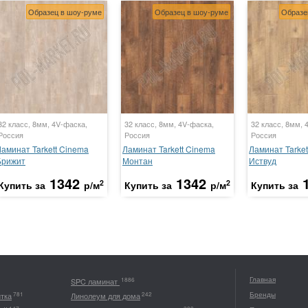
Образец в шоу-руме
Образец в шоу-руме
Образе
32 класс, 8мм, 4V-фаска,
32 класс, 8мм, 4V-фаска,
32 класс, 8мм, 
Россия
Россия
Россия
Ламинат Tarkett Cinema
Ламинат Tarkett Cinema
Ламинат Tarket
Брижит
Монтан
Иствуд
1342
1342
2
2
Купить за
р/м
Купить за
р/м
Купить за
Главная
1886
SPC ламинат
Бренды
781
242
итка
Линолеум для дома