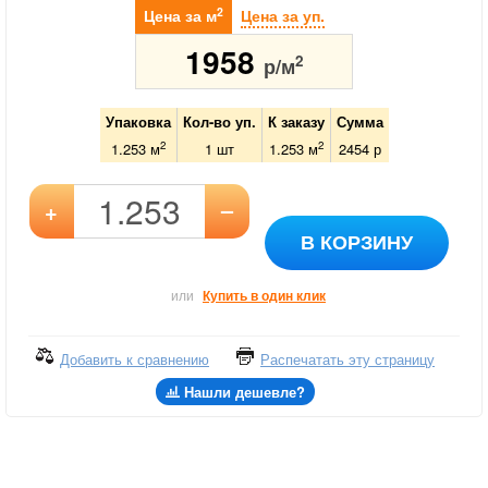
2
Цена за м
Цена за уп.
1958
2
р/м
Упаковка
Кол-во уп.
К заказу
Сумма
2
2
1.253 м
1
шт
1.253
м
2454
р
–
+
В КОРЗИНУ
или
Купить в один клик
Добавить к сравнению
Распечатать эту страницу
Нашли дешевле?