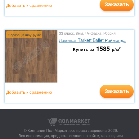
Заказать
Добавить к сравнению
33 класс, 8мм, 4V-фаска, Россия
Образец в шоу-руме
Ламинат Tarkett Ballet Раймонда
1585
2
Купить за
р/м
Заказать
Добавить к сравнению
© Компания Пол-Маркет,
все права защищены 2026.
Вся информация, предоставленная на сайте, касающаяся