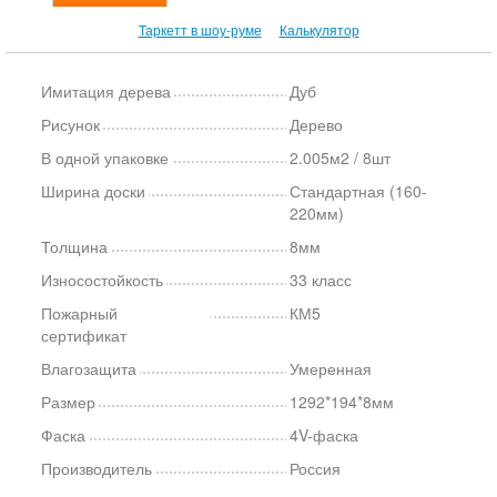
Таркетт в шоу-руме
Калькулятор
Имитация дерева
Дуб
Рисунок
Дерево
В одной упаковке
2.005м2 / 8шт
Ширина доски
Стандартная (160-
220мм)
Толщина
8мм
Износостойкость
33 класс
Пожарный
КМ5
сертификат
Влагозащита
Умеренная
Размер
1292*194*8мм
Фаска
4V-фаска
Производитель
Россия