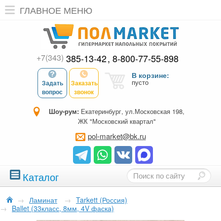
ГЛАВНОЕ МЕНЮ
+7(343)
385-13-42
8-800-77-55-898
В корзине:
пусто
Задать
Заказать
вопрос
звонок
Шоу-рум:
Екатеринбург, ул.Московская 198,
ЖК "Московский квартал"
pol-market@bk.ru
Каталог
→
Ламинат
→
Tarkett (Россия)
→
Ballet (33класс, 8мм, 4V фаска)