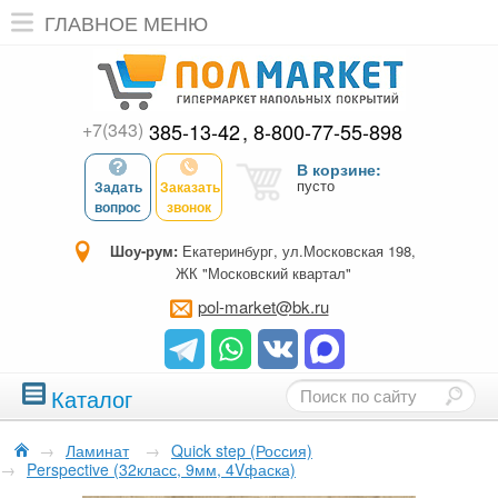
ГЛАВНОЕ МЕНЮ
+7(343)
385-13-42
8-800-77-55-898
В корзине:
пусто
Задать
Заказать
вопрос
звонок
Шоу-рум:
Екатеринбург, ул.Московская 198,
ЖК "Московский квартал"
pol-market@bk.ru
Каталог
→
Ламинат
→
Quick step (Россия)
→
Perspective (32класс, 9мм, 4Vфаска)