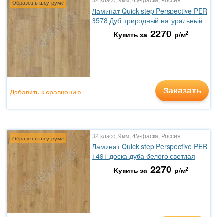
Образец в шоу-руме
Ламинат Quick step Perspective PER
3578 Дуб природный натуральный
2270
2
Купить за
р/м
Заказать
Добавить к сравнению
32 класс, 9мм, 4V-фаска, Россия
Образец в шоу-руме
Ламинат Quick step Perspective PER
1491 доска дуба белого светлая
2270
2
Купить за
р/м