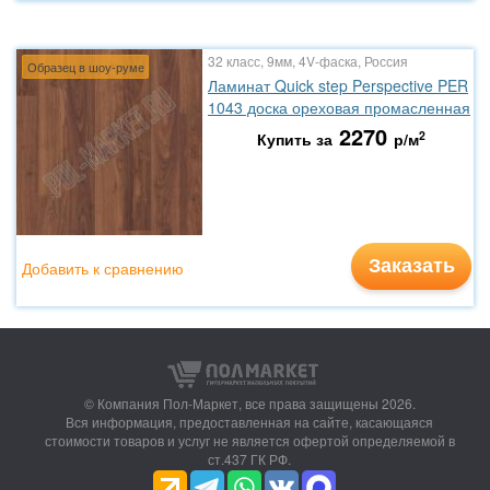
32 класс, 9мм, 4V-фаска, Россия
Образец в шоу-руме
Ламинат Quick step Perspective PER
1043 доска ореховая промасленная
2270
2
Купить за
р/м
Заказать
Добавить к сравнению
© Компания Пол-Маркет,
все права защищены 2026.
Вся информация, предоставленная на сайте, касающаяся
стоимости товаров и услуг не является офертой определяемой в
ст.437 ГК РФ.