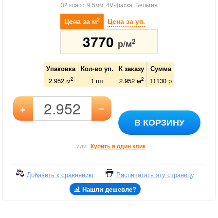
32 класс, 9.5мм, 4V-фаска, Бельгия
2
Цена за м
Цена за уп.
3770
2
р/м
Упаковка
Кол-во уп.
К заказу
Сумма
2
2
2.952 м
1
шт
2.952
м
11130
р
–
+
В КОРЗИНУ
или
Купить в один клик
Добавить к сравнению
Распечатать эту страницу
Нашли дешевле?