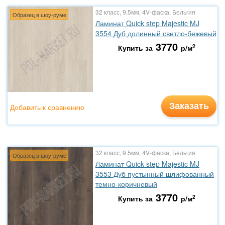
32 класс, 9.5мм, 4V-фаска, Бельгия
Образец в шоу-руме
Ламинат Quick step Majestic MJ
3554 Дуб долинный светло-бежевый
3770
2
Купить за
р/м
Заказать
Добавить к сравнению
32 класс, 9.5мм, 4V-фаска, Бельгия
Образец в шоу-руме
Ламинат Quick step Majestic MJ
3553 Дуб пустынный шлифованный
темно-коричневый
3770
2
Купить за
р/м