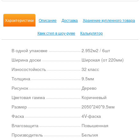
Характеристики
Описание
Доставка
Хранение купленного товара
Квик степ в шоу-руме
Калькулятор
В одной упаковке
2.952м2 / 6шт
Ширина доски
Широкая (от 220мм)
Износостойкость
32 класс
Толщина
9.5мм
Рисунок
Дерево
Цветовая гамма
Коричневый
Размер
2050*240*9.5мм
Фаска
4V-фаска
Влагозащита
Повышенная
Производитель
Бельгия