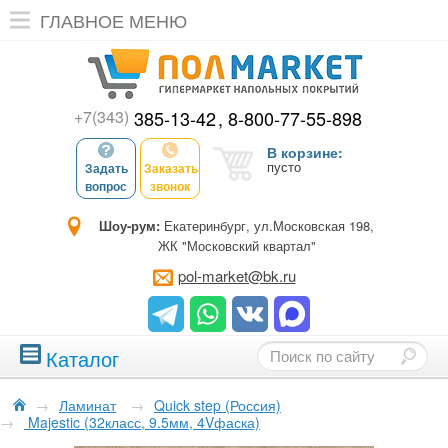
ГЛАВНОЕ МЕНЮ
+7(343)
385-13-42
8-800-77-55-898
В корзине:
пусто
Задать
Заказать
вопрос
звонок
Шоу-рум:
Екатеринбург, ул.Московская 198,
ЖК "Московский квартал"
pol-market@bk.ru
Каталог
→
Ламинат
→
Quick step (Россия)
→
Majestic (32класс, 9.5мм, 4Vфаска)