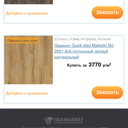
Заказать
Добавить к сравнению
32 класс, 9.5мм, 4V-фаска, Бельгия
Образец в шоу-руме
Ламинат Quick step Majestic MJ
3551 Дуб пустынный теплый
натуральный
3770
2
Купить за
р/м
Заказать
Добавить к сравнению