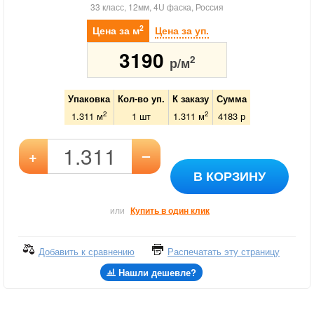
33 класс, 12мм, 4U фаска, Россия
2
Цена за м
Цена за уп.
3190
2
р/м
Упаковка
Кол-во уп.
К заказу
Сумма
2
2
1.311 м
1
шт
1.311
м
4183
р
–
+
В КОРЗИНУ
или
Купить в один клик
Добавить к сравнению
Распечатать эту страницу
Нашли дешевле?