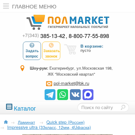
ГЛАВНОЕ МЕНЮ
+7(343)
385-13-42
8-800-77-55-898
В корзине:
пусто
Задать
Заказать
вопрос
звонок
Шоу-рум:
Екатеринбург, ул.Московская 198,
ЖК "Московский квартал"
pol-market@bk.ru
Каталог
→
Ламинат
→
Quick step (Россия)
→
Impressive ultra (33класс, 12мм, 4Uфаска)