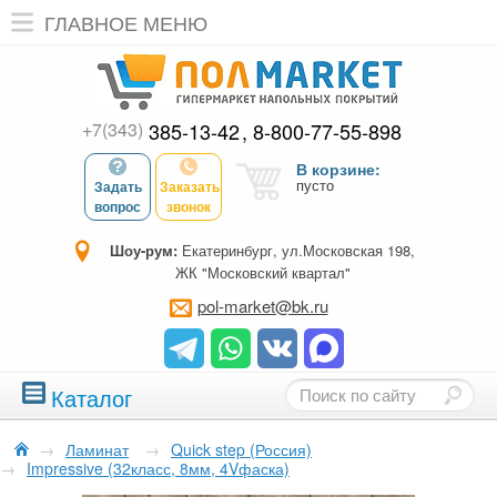
ГЛАВНОЕ МЕНЮ
+7(343)
385-13-42
8-800-77-55-898
В корзине:
пусто
Задать
Заказать
вопрос
звонок
Шоу-рум:
Екатеринбург, ул.Московская 198,
ЖК "Московский квартал"
pol-market@bk.ru
Каталог
→
Ламинат
→
Quick step (Россия)
→
Impressive (32класс, 8мм, 4Vфаска)