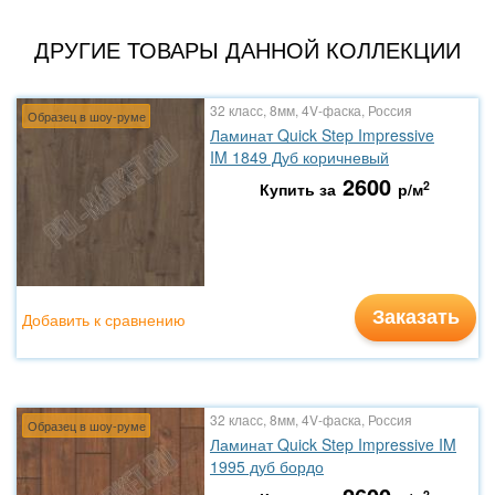
ДРУГИЕ ТОВАРЫ ДАННОЙ КОЛЛЕКЦИИ
32 класс, 8мм, 4V-фаска, Россия
Образец в шоу-руме
Ламинат Quick Step Impressive
IM 1849 Дуб коричневый
2600
2
Купить за
р/м
Заказать
Добавить к сравнению
32 класс, 8мм, 4V-фаска, Россия
Образец в шоу-руме
Ламинат Quick Step Impressive IM
1995 дуб бордо
2