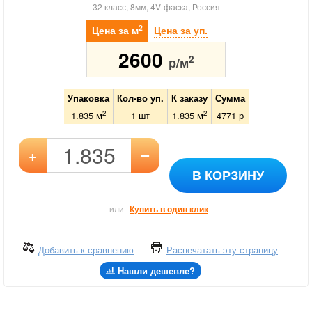
32 класс, 8мм, 4V-фаска, Россия
2
Цена за м
Цена за уп.
2600
2
р/м
Упаковка
Кол-во уп.
К заказу
Сумма
2
2
1.835 м
1
шт
1.835
м
4771
р
–
+
В КОРЗИНУ
или
Купить в один клик
Добавить к сравнению
Распечатать эту страницу
Нашли дешевле?