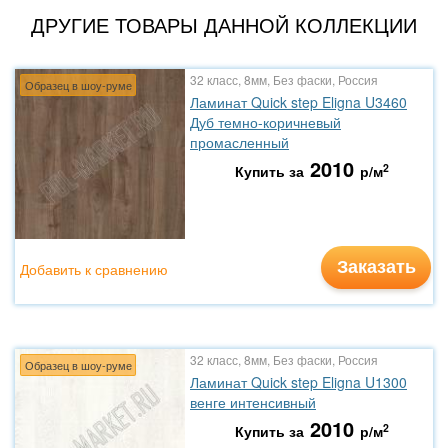
ДРУГИЕ ТОВАРЫ ДАННОЙ КОЛЛЕКЦИИ
32 класс, 8мм, Без фаски, Россия
Образец в шоу-руме
Ламинат Quick step Eligna U3460
Дуб темно-коричневый
промасленный
2010
2
Купить за
р/м
Заказать
Добавить к сравнению
32 класс, 8мм, Без фаски, Россия
Образец в шоу-руме
Ламинат Quick step Eligna U1300
венге интенсивный
2010
2
Купить за
р/м