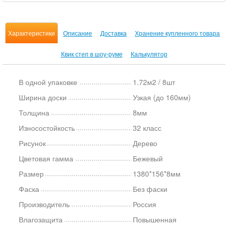
Характеристики
Описание
Доставка
Хранение купленного товара
Квик степ в шоу-руме
Калькулятор
В одной упаковке
1.72м2 / 8шт
Ширина доски
Узкая (до 160мм)
Толщина
8мм
Износостойкость
32 класс
Рисунок
Дерево
Цветовая гамма
Бежевый
Размер
1380*156*8мм
Фаска
Без фаски
Производитель
Россия
Влагозащита
Повышенная