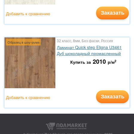
Заказать
Добавить к сравнению
32 класс, 8мм, Без фаски, Россия
Образец в шоу-руме
Ламинат Quick step Eligna U3461
Дуб шоколадный промасленный
2010
2
Купить за
р/м
Заказать
Добавить к сравнению