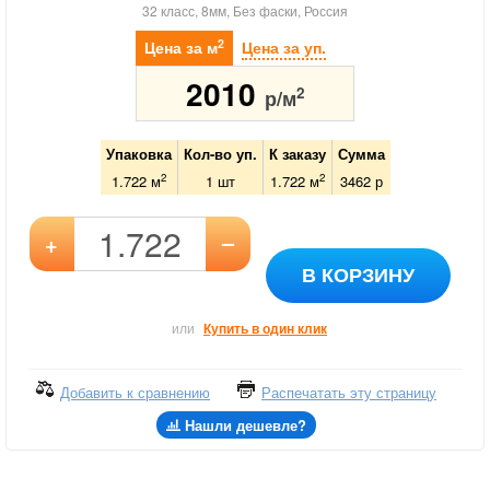
32 класс, 8мм, Без фаски, Россия
2
Цена за м
Цена за уп.
2010
2
р/м
Упаковка
Кол-во уп.
К заказу
Сумма
2
2
1.722 м
1
шт
1.722
м
3462
р
–
+
В КОРЗИНУ
или
Купить в один клик
Добавить к сравнению
Распечатать эту страницу
Нашли дешевле?