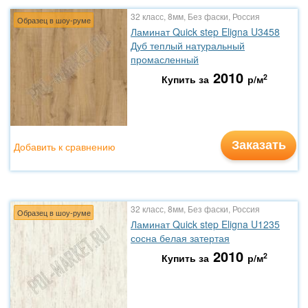
32 класс, 8мм, Без фаски, Россия
Образец в шоу-руме
Ламинат Quick step Eligna U3458
Дуб теплый натуральный
промасленный
2010
2
Купить за
р/м
Заказать
Добавить к сравнению
32 класс, 8мм, Без фаски, Россия
Образец в шоу-руме
Ламинат Quick step Eligna U1235
сосна белая затертая
2010
2
Купить за
р/м