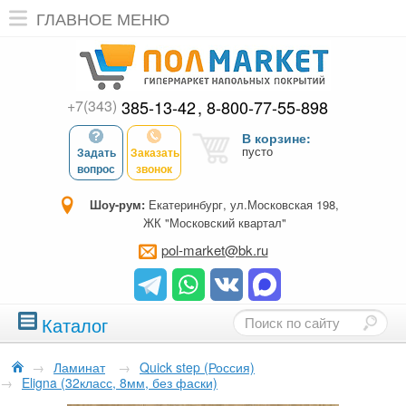
ГЛАВНОЕ МЕНЮ
+7(343)
385-13-42
8-800-77-55-898
В корзине:
пусто
Задать
Заказать
вопрос
звонок
Шоу-рум:
Екатеринбург, ул.Московская 198,
ЖК "Московский квартал"
pol-market@bk.ru
Каталог
→
Ламинат
→
Quick step (Россия)
→
Eligna (32класс, 8мм, без фаски)