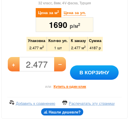
32 класс, 8мм, 4V-фаска, Турция
2
Цена за м
Цена за уп.
1690
2
р/м
Упаковка
Кол-во уп.
К заказу
Сумма
2
2
2.477 м
1
шт
2.477
м
4187
р
–
+
В КОРЗИНУ
или
Купить в один клик
Добавить к сравнению
Распечатать эту страницу
Нашли дешевле?