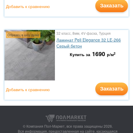
Заказать
Добавить к сравнению
32 класс, 8мм, 4V-фаска, Турция
Образец в шоу-руме
Ламинат Peli Elegance 32 LE-266
Серый бетон
1690
2
Купить за
р/м
Заказать
Добавить к сравнению
© Компания Пол-Маркет,
все права защищены 2026.
Вся информация, предоставленная на сайте, касающаяся