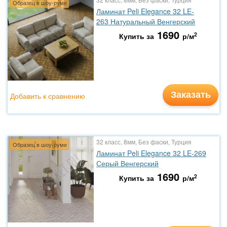
Образец в шоу-руме
Ламинат Peli Elegance 32 LE-
263 Натуральный Венгерский
1690
2
Купить за
р/м
Заказать
Добавить к сравнению
32 класс, 8мм, Без фаски, Турция
Образец в шоу-руме
Ламинат Peli Elegance 32 LE-269
Серый Венгерский
1690
2
Купить за
р/м