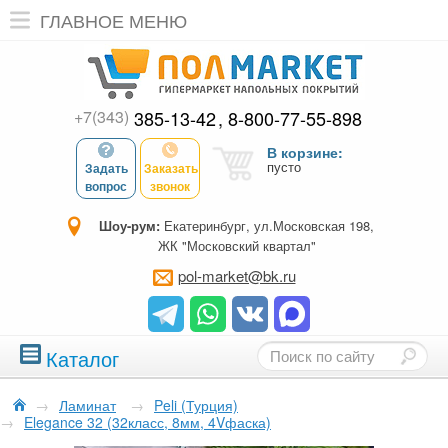
ГЛАВНОЕ МЕНЮ
+7(343)
385-13-42
8-800-77-55-898
В корзине:
пусто
Задать
Заказать
вопрос
звонок
Шоу-рум:
Екатеринбург, ул.Московская 198,
ЖК "Московский квартал"
pol-market@bk.ru
Каталог
→
Ламинат
→
Peli (Турция)
→
Elegance 32 (32класс, 8мм, 4Vфаска)