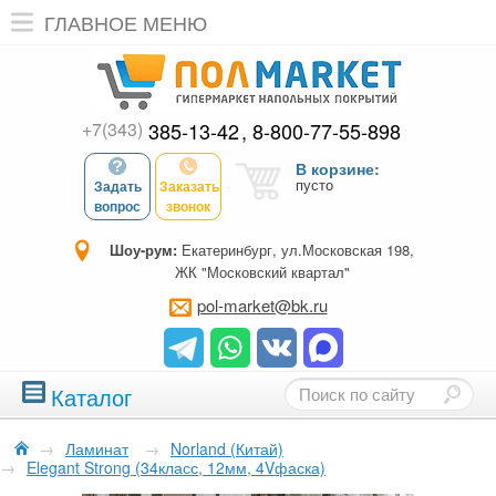
ГЛАВНОЕ МЕНЮ
+7(343)
385-13-42
8-800-77-55-898
В корзине:
пусто
Задать
Заказать
вопрос
звонок
Шоу-рум:
Екатеринбург, ул.Московская 198,
ЖК "Московский квартал"
pol-market@bk.ru
Каталог
→
Ламинат
→
Norland (Китай)
→
Elegant Strong (34класс, 12мм, 4Vфаска)