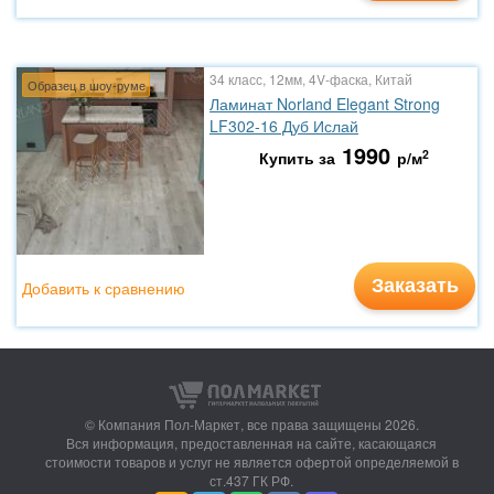
34 класс, 12мм, 4V-фаска, Китай
Образец в шоу-руме
Ламинат Norland Elegant Strong
LF302-16 Дуб Ислай
1990
2
Купить за
р/м
Заказать
Добавить к сравнению
© Компания Пол-Маркет,
все права защищены 2026.
Вся информация, предоставленная на сайте, касающаяся
стоимости товаров и услуг не является офертой определяемой в
ст.437 ГК РФ.