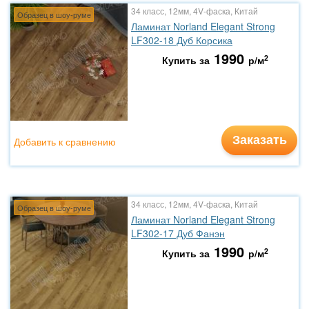
34 класс, 12мм, 4V-фаска, Китай
Образец в шоу-руме
Ламинат Norland Elegant Strong
LF302-18 Дуб Корсика
1990
2
Купить за
р/м
Заказать
Добавить к сравнению
34 класс, 12мм, 4V-фаска, Китай
Образец в шоу-руме
Ламинат Norland Elegant Strong
LF302-17 Дуб Фанэн
1990
2
Купить за
р/м