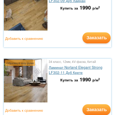
LF302-09 Дуб Хайнан
1990
2
Купить за
р/м
Заказать
Добавить к сравнению
34 класс, 12мм, 4V-фаска, Китай
Образец в шоу-руме
Ламинат Norland Elegant Strong
LF302-11 Дуб Крете
1990
2
Купить за
р/м
Заказать
Добавить к сравнению