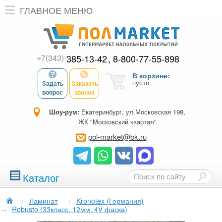
ГЛАВНОЕ МЕНЮ
+7(343)
385-13-42
8-800-77-55-898
В корзине:
пусто
Задать
Заказать
вопрос
звонок
Шоу-рум:
Екатеринбург, ул.Московская 198,
ЖК "Московский квартал"
pol-market@bk.ru
Каталог
→
Ламинат
→
Kronotex (Германия)
→
Robusto (33класс, 12мм, 4V фаска)