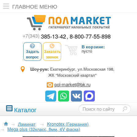
ГЛАВНОЕ МЕНЮ
+7(343)
385-13-42
8-800-77-55-898
В корзине:
пусто
Задать
Заказать
вопрос
звонок
Шоу-рум:
Екатеринбург, ул.Московская 198,
ЖК "Московский квартал"
pol-market@bk.ru
Каталог
→
Ламинат
→
Kronotex (Германия)
→
Mega plus (32класс, 8мм, 4V фаска)