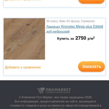
32 класс, 8мм, 4V-фаска, Германия
Ламинат Kronotex Mega plus D3668
дуб неброский
2750
2
Купить за
р/м
Заказать
Добавить к сравнению
© Компания Пол-Маркет,
все права защищены 2026.
Вся информация, предоставленная на сайте, касающаяся
стоимости товаров и услуг не является офертой определяемой в