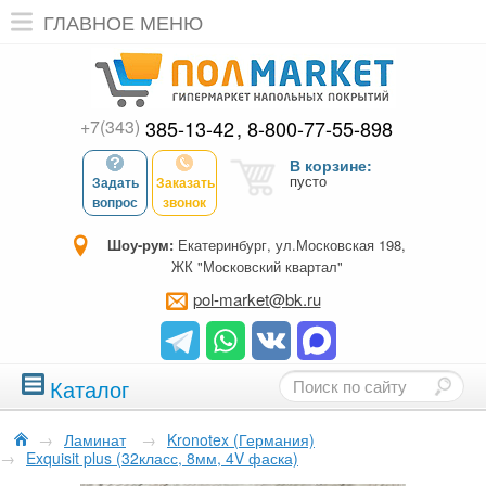
ГЛАВНОЕ МЕНЮ
+7(343)
385-13-42
8-800-77-55-898
В корзине:
пусто
Задать
Заказать
вопрос
звонок
Шоу-рум:
Екатеринбург, ул.Московская 198,
ЖК "Московский квартал"
pol-market@bk.ru
Каталог
→
Ламинат
→
Kronotex (Германия)
→
Exquisit plus (32класс, 8мм, 4V фаска)