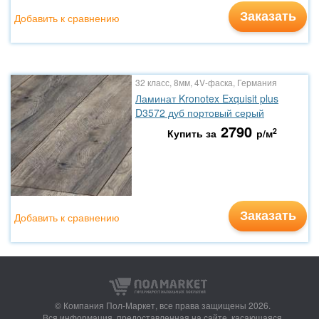
Заказать
Добавить к сравнению
32 класс, 8мм, 4V-фаска, Германия
Ламинат Kronotex Exquisit plus
D3572 дуб портовый серый
2790
2
Купить за
р/м
Заказать
Добавить к сравнению
© Компания Пол-Маркет,
все права защищены 2026.
Вся информация, предоставленная на сайте, касающаяся