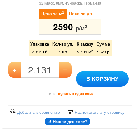
32 класс, 8мм, 4V-фаска, Германия
2
Цена за м
Цена за уп.
2590
2
р/м
Упаковка
Кол-во уп.
К заказу
Сумма
2
2
2.131 м
1
шт
2.131
м
5520
р
–
+
В КОРЗИНУ
или
Купить в один клик
Добавить к сравнению
Распечатать эту страницу
Нашли дешевле?