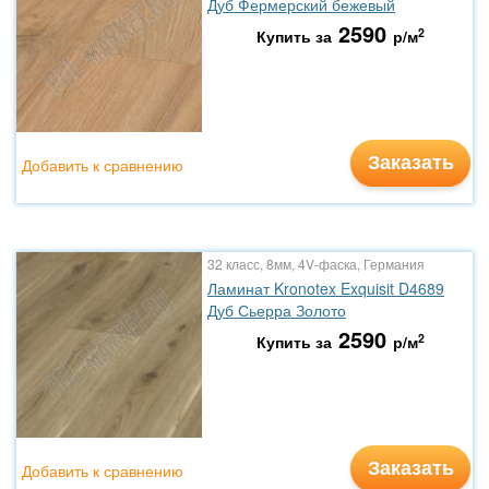
Дуб Фермерский бежевый
2590
2
Купить за
р/м
Заказать
Добавить к сравнению
32 класс, 8мм, 4V-фаска, Германия
Ламинат Kronotex Exquisit D4689
Дуб Сьерра Золото
2590
2
Купить за
р/м
Заказать
Добавить к сравнению