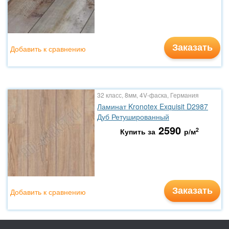
Заказать
Добавить к сравнению
32 класс, 8мм, 4V-фаска, Германия
Ламинат Kronotex Exquisit D2987
Дуб Ретушированный
2590
2
Купить за
р/м
Заказать
Добавить к сравнению