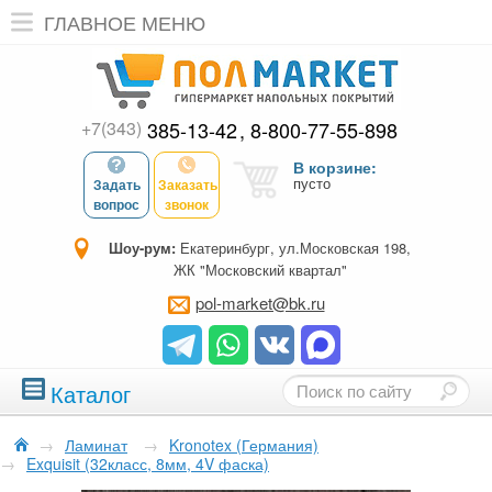
ГЛАВНОЕ МЕНЮ
+7(343)
385-13-42
8-800-77-55-898
В корзине:
пусто
Задать
Заказать
вопрос
звонок
Шоу-рум:
Екатеринбург, ул.Московская 198,
ЖК "Московский квартал"
pol-market@bk.ru
Каталог
→
Ламинат
→
Kronotex (Германия)
→
Exquisit (32класс, 8мм, 4V фаска)