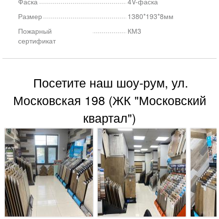
Фаска
4V-фаска
Размер
1380*193*8мм
Пожарный
КМ3
сертификат
Посетите наш шоу-рум, ул.
Московская 198 (ЖК "Московский
квартал")