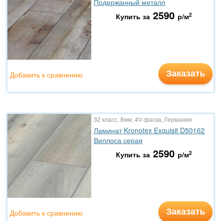
Подержанный металл
2590
2
Купить за
р/м
Заказать
Добавить к сравнению
32 класс, 8мм, 4V-фаска, Германия
Ламинат Kronotex Exquisit D50162
Виллоса серая
2590
2
Купить за
р/м
Заказать
Добавить к сравнению