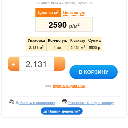
32 класс, 8мм, 4V-фаска, Германия
2
Цена за м
Цена за уп.
2590
2
р/м
Упаковка
Кол-во уп.
К заказу
Сумма
2
2
2.131 м
1
шт
2.131
м
5520
р
–
+
В КОРЗИНУ
или
Купить в один клик
Добавить к сравнению
Распечатать эту страницу
Нашли дешевле?