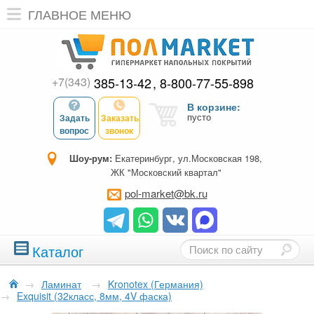
ГЛАВНОЕ МЕНЮ
+7(343)
385-13-42
8-800-77-55-898
В корзине:
пусто
Задать
Заказать
вопрос
звонок
Шоу-рум:
Екатеринбург, ул.Московская 198,
ЖК "Московский квартал"
pol-market@bk.ru
Каталог
→
Ламинат
→
Kronotex (Германия)
→
Exquisit (32класс, 8мм, 4V фаска)