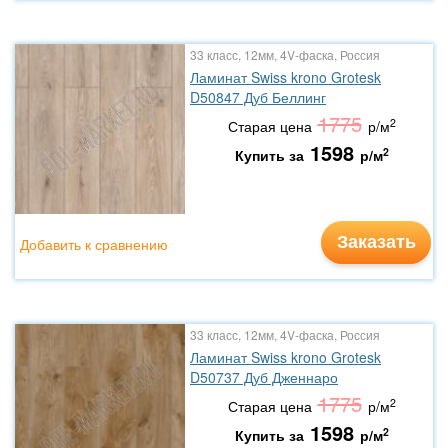
33 класс, 12мм, 4V-фаска, Россия
Ламинат Swiss krono Grotesk
D50847 Дуб Беллинг
1775
2
Старая цена
р/м
1598
2
Купить за
р/м
Заказать
Добавить к сравнению
33 класс, 12мм, 4V-фаска, Россия
Ламинат Swiss krono Grotesk
D50737 Дуб Дженнаро
1775
2
Старая цена
р/м
1598
2
Купить за
р/м