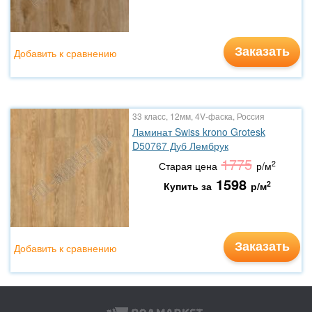
Заказать
Добавить к сравнению
33 класс, 12мм, 4V-фаска, Россия
Ламинат Swiss krono Grotesk
D50767 Дуб Лембрук
1775
2
Старая цена
р/м
1598
2
Купить за
р/м
Заказать
Добавить к сравнению