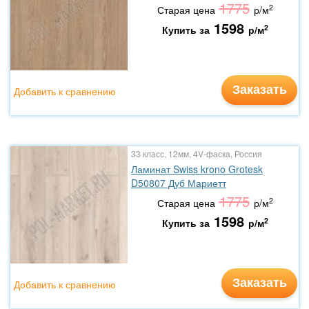
1775
2
Старая цена
р/м
1598
2
Купить за
р/м
Заказать
Добавить к сравнению
33 класс, 12мм, 4V-фаска, Россия
Ламинат Swiss krono Grotesk
D50807 Дуб Мариетт
1775
2
Старая цена
р/м
1598
2
Купить за
р/м
Заказать
Добавить к сравнению