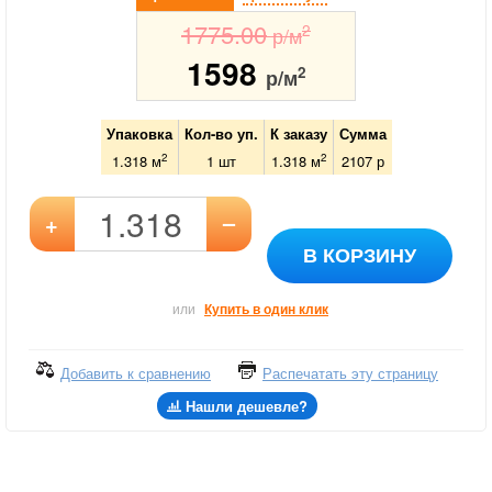
1775.00
2
р/м
1598
2
р/м
Упаковка
Кол-во уп.
К заказу
Сумма
2
2
1.318 м
1
шт
1.318
м
2107
р
–
+
В КОРЗИНУ
или
Купить в один клик
Добавить к сравнению
Распечатать эту страницу
Нашли дешевле?