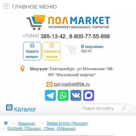
ГЛАВНОЕ МЕНЮ
+7(343)
385-13-42
8-800-77-55-898
В корзине:
пусто
Задать
Заказать
вопрос
звонок
Шоу-рум:
Екатеринбург, ул.Московская 198,
ЖК "Московский квартал"
pol-market@bk.ru
Каталог
→
Ламинат
→
Swiss krono (Россия)
→
Grotesk (33класс, 12мм, 4Vфаска)