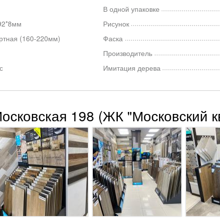
В одной упаковке
92*8мм
Рисунок
ртная (160-220мм)
Фаска
Производитель
с
Имитация дерева
Московская 198 (ЖК "Московский к