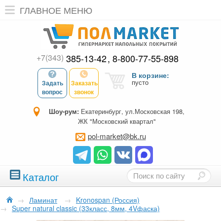
ГЛАВНОЕ МЕНЮ
+7(343)
385-13-42
8-800-77-55-898
В корзине:
пусто
Задать
Заказать
вопрос
звонок
Шоу-рум:
Екатеринбург, ул.Московская 198,
ЖК "Московский квартал"
pol-market@bk.ru
Каталог
→
Ламинат
→
Kronospan (Россия)
→
Super natural classic (33класс, 8мм, 4Vфаска)