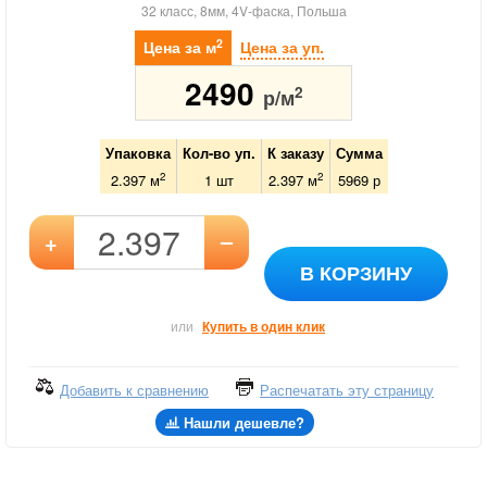
32 класс, 8мм, 4V-фаска, Польша
2
Цена за м
Цена за уп.
2490
2
р/м
Упаковка
Кол-во уп.
К заказу
Сумма
2
2
2.397 м
1
шт
2.397
м
5969
р
–
+
В КОРЗИНУ
или
Купить в один клик
Добавить к сравнению
Распечатать эту страницу
Нашли дешевле?