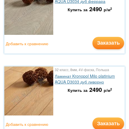
AQUA D3034 дуб феррара
2490
2
Купить за
р/м
Заказать
Добавить к сравнению
32 класс, 8мм, 4V-фаска, Польша
Ламинат Kronopol Milo platinium
AQUA D3033 дуб ливорно
2490
2
Купить за
р/м
Заказать
Добавить к сравнению