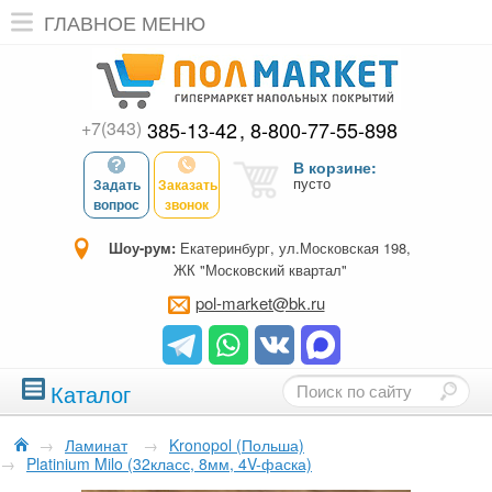
ГЛАВНОЕ МЕНЮ
+7(343)
385-13-42
8-800-77-55-898
В корзине:
пусто
Задать
Заказать
вопрос
звонок
Шоу-рум:
Екатеринбург, ул.Московская 198,
ЖК "Московский квартал"
pol-market@bk.ru
Каталог
→
Ламинат
→
Kronopol (Польша)
→
Platinium Milo (32класс, 8мм, 4V-фаска)