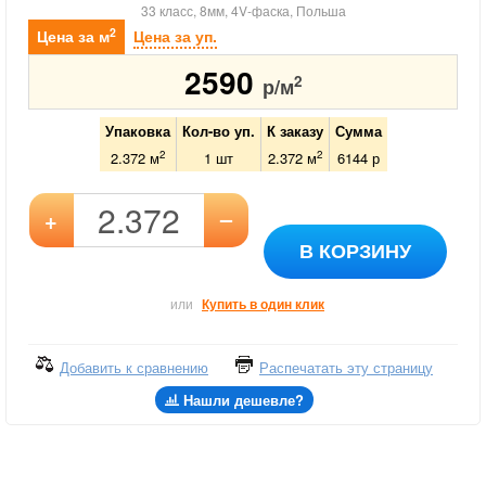
33 класс, 8мм, 4V-фаска, Польша
2
Цена за м
Цена за уп.
2590
2
р/м
Упаковка
Кол-во уп.
К заказу
Сумма
2
2
2.372 м
1
шт
2.372
м
6144
р
–
+
В КОРЗИНУ
или
Купить в один клик
Добавить к сравнению
Распечатать эту страницу
Нашли дешевле?