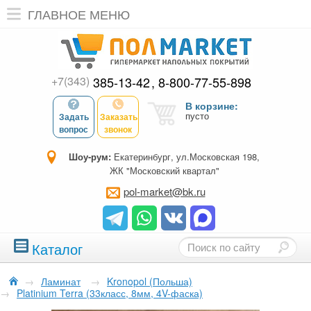
ГЛАВНОЕ МЕНЮ
+7(343)
385-13-42
8-800-77-55-898
В корзине:
пусто
Задать
Заказать
вопрос
звонок
Шоу-рум:
Екатеринбург, ул.Московская 198,
ЖК "Московский квартал"
pol-market@bk.ru
Каталог
→
Ламинат
→
Kronopol (Польша)
→
Platinium Terra (33класс, 8мм, 4V-фаска)