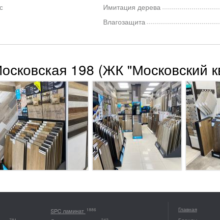
с
Имитация дерева
Влагозащита
Московская 198 (ЖК "Московский к
Главная
1886
SPC ламинат
781
242