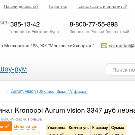
Нашли дешевле?
Гарантии
Как заказать и оплатить?
343)
385-13-42
8-800-77-55-898
Телефон в Екатеринбурге
Звонок по России бесплатный
ул.Московская 198, ЖК "Московский квартал"
pol-market@
Шоу-рум
→
Aurum vision (33класс, 8мм, 4V-фаска)
нат Kronopol Aurum vision 3347 дуб леон
, 8мм, 4V-фаска, Польша
2
за м
Цена за уп.
Упаковка
Кол-во уп.
К заказу
Сумма
2
2
2.131 м
1
шт
2.131
м
5733
р