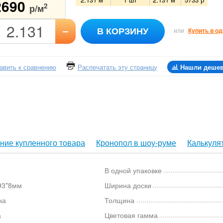
2690
2
р/м
–
В КОРЗИНУ
или
Купить в од
авить к сравнению
Распечатать эту страницу
Нашли деше
ние купленного товара
Кронопол в шоу-руме
Калькуля
В одной упаковке
93*8мм
Ширина доски
ка
Толщина
а
Цветовая гамма