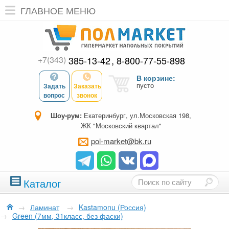
ГЛАВНОЕ МЕНЮ
+7(343)
385-13-42
8-800-77-55-898
В корзине:
пусто
Задать
Заказать
вопрос
звонок
Шоу-рум:
Екатеринбург, ул.Московская 198,
ЖК "Московский квартал"
pol-market@bk.ru
Каталог
→
Ламинат
→
Kastamonu (Россия)
→
Green (7мм, 31класс, без фаски)