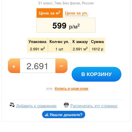
31 класс, 7мм, Без фаски, Россия
2
Цена за м
Цена за уп.
599
2
р/м
Упаковка
Кол-во уп.
К заказу
Сумма
2
2
2.691 м
1
шт
2.691
м
1612
р
–
+
В КОРЗИНУ
или
Купить в один клик
Добавить к сравнению
Распечатать эту страницу
Нашли дешевле?