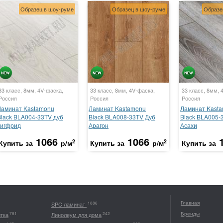
Образец в шоу-руме
Образец в шоу-руме
Образе
33 класс, 8мм, 4V-фаска,
33 класс, 8мм, 4V-фаска,
33 класс, 8мм, 
Россия
Россия
Россия
Ламинат Kastamonu
Ламинат Kastamonu
Ламинат Kast
Black BLA004-33TV дуб
Black BLA008-33TV Дуб
Black BLA005-
зигфрид
Арагон
Асахи
1066
1066
2
2
Купить за
р/м
Купить за
р/м
Купить за
Главная
1886
SPC ламинат
Бренды
781
242
итка
Линолеум для дома