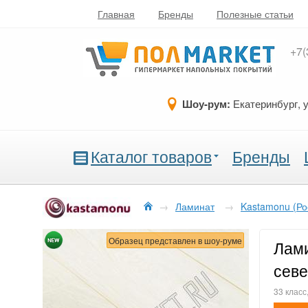
Главная
Бренды
Полезные статьи
+7(
Шоу-рум:
Екатеринбург, 
Каталог товаров
Бренды
→
Ламинат
→
Kastamonu (Ро
Образец представлен в шоу-руме
Лами
сев
33 класс