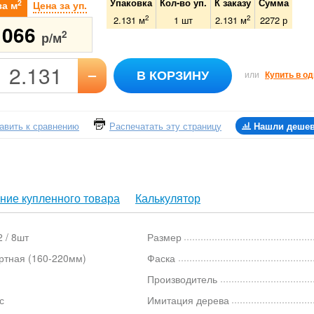
Упаковка
Кол-во уп.
К заказу
Сумма
2
за м
Цена за уп.
2
2
2.131 м
1
шт
2.131
м
2272
р
1066
2
р/м
–
В КОРЗИНУ
или
Купить в од
авить к сравнению
Распечатать эту страницу
Нашли деше
ние купленного товара
Калькулятор
 / 8шт
Размер
ртная (160-220мм)
Фаска
Производитель
с
Имитация дерева