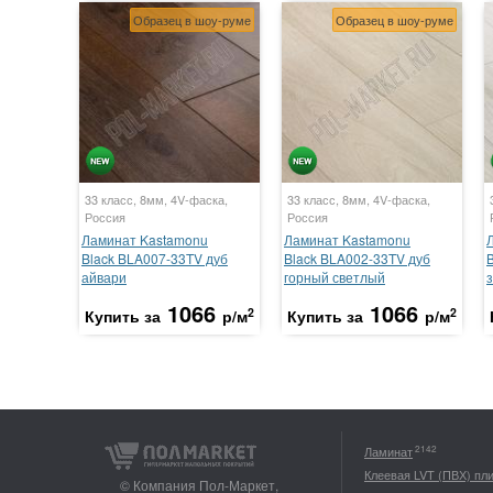
Образец в шоу-руме
Образец в шоу-руме
33 класс, 8мм, 4V-фаска,
33 класс, 8мм, 4V-фаска,
Россия
Россия
Ламинат Kastamonu
Ламинат Kastamonu
Black BLA007-33TV дуб
Black BLA002-33TV дуб
айвари
горный светлый
1066
1066
2
2
Купить за
р/м
Купить за
р/м
2142
Ламинат
Клеевая LVT (ПВХ) пл
© Компания Пол-Маркет,