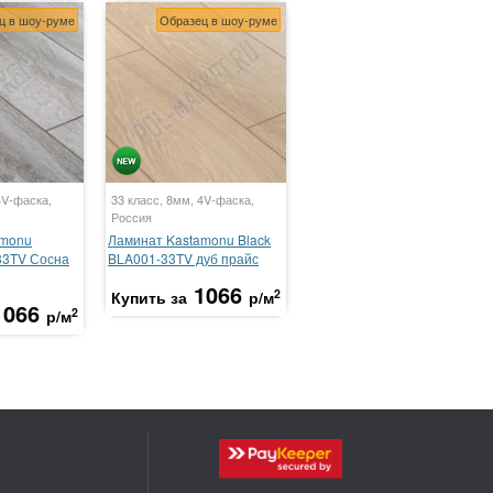
ц в шоу-руме
Образец в шоу-руме
4V-фаска,
33 класс, 8мм, 4V-фаска,
Россия
amonu
Ламинат Kastamonu Black
33TV Сосна
BLA001-33TV дуб прайс
1066
2
Купить за
р/м
1066
2
р/м