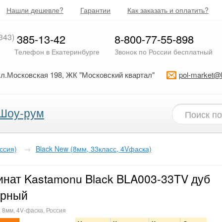
Нашли дешевле?
Гарантии
Как заказать и оплатить?
343)
385-13-42
8-800-77-55-898
Телефон в Екатеринбурге
Звонок по России бесплатный
ул.Московская 198, ЖК "Московский квартал"
pol-market@
Шоу-рум
ссия)
→
Black New (8мм, 33класс, 4Vфаска)
нат Kastamonu Black BLA003-33TV дуб
ерный
, 8мм, 4V-фаска, Россия