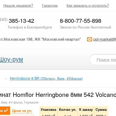
Нашли дешевле?
Гарантии
Как заказать и оплатить?
343)
385-13-42
8-800-77-55-898
Телефон в Екатеринбурге
Звонок по России бесплатный
ул.Московская 198, ЖК "Московский квартал"
pol-market@
Шоу-рум
→
Herringbone 8 BR (33класс, 8мм, 4Vфаска)
нат Homflor Herringbone 8мм 542 Volcan
, 8мм, 4V-фаска, Германия
Упаковка
Кол-во уп.
К заказу
Сумма
2
за м
Цена за уп.
2
2
1.842 м
1
шт
1.842
м
6908
р