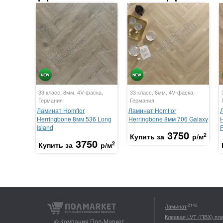
33 класс, 8мм, 4V-фаска,
33 класс, 8мм, 4V-фаска,
Германия
Германия
Ламинат Homflor
Ламинат Homflor
Herringbone 8мм 536 Long
Herringbone 8мм 706 Galaxy
Island
P
3750
2
Купить за
р/м
3750
2
Купить за
р/м
2142
Ламинат
Клеевая LVT (ПВХ) пл
© Компания Пол-Маркет,