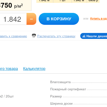
3750
2
р/м
–
В КОРЗИНУ
или
Купить в од
авить к сравнению
Распечатать эту страницу
Нашли деше
го товара
Калькулятор
Влагозащита
й
Пожарный сертификат
2 / 20шт
Размер
Ширина доски