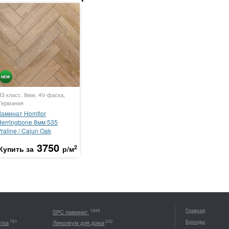
33 класс, 8мм, 4V-фаска,
Германия
Ламинат Homflor
Herringbone 8мм 535
raline / Cajun Oak
3750
2
Купить за
р/м
Главная
1886
SPC ламинат
Бренды
781
242
итка
Линолеум для дома