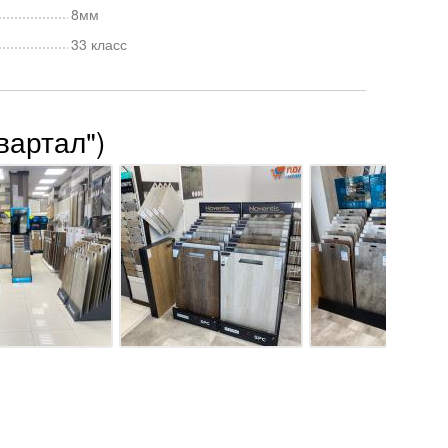
8мм
33 класс
вартал")