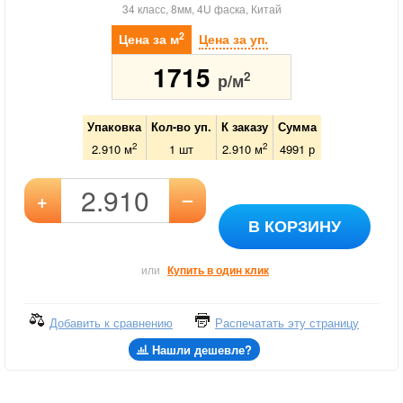
34 класс, 8мм, 4U фаска, Китай
2
Цена за м
Цена за уп.
1715
2
р/м
Упаковка
Кол-во уп.
К заказу
Сумма
2
2
2.910 м
1
шт
2.910
м
4991
р
–
+
В КОРЗИНУ
или
Купить в один клик
Добавить к сравнению
Распечатать эту страницу
Нашли дешевле?