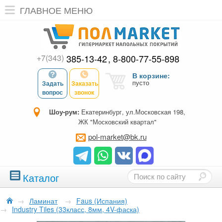
ГЛАВНОЕ МЕНЮ
+7(343)
385-13-42
8-800-77-55-898
В корзине:
пусто
Задать
Заказать
вопрос
звонок
Шоу-рум:
Екатеринбург, ул.Московская 198,
ЖК "Московский квартал"
pol-market@bk.ru
Каталог
→
Ламинат
→
Faus (Испания)
→
Industry Tiles (33класс, 8мм, 4V-фаска)