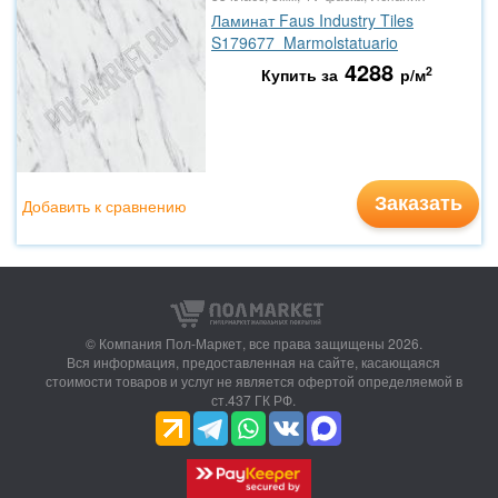
Ламинат Faus Industry Tiles
S179677 Marmolstatuario
4288
2
Купить за
р/м
Заказать
Добавить к сравнению
© Компания Пол-Маркет,
все права защищены 2026.
Вся информация, предоставленная на сайте, касающаяся
стоимости товаров и услуг не является офертой определяемой в
ст.437 ГК РФ.