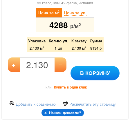
33 класс, 8мм, 4V-фаска, Испания
2
Цена за м
Цена за уп.
4288
2
р/м
Упаковка
Кол-во уп.
К заказу
Сумма
2
2
2.130 м
1
шт
2.130
м
9134
р
–
+
В КОРЗИНУ
или
Купить в один клик
Добавить к сравнению
Распечатать эту страницу
Нашли дешевле?