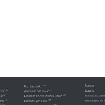
Главная
1886
SPC ламинат
Бренды
781
242
итка
Линолеум для дома
147
300
ий
Ковровая плитка коммерческая
Полезные статьи
18
256
дома
Ковролин для дома
Нашли дешевле?
235
193