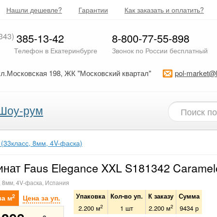
Нашли дешевле?
Гарантии
Как заказать и оплатить?
343)
385-13-42
8-800-77-55-898
Телефон в Екатеринбурге
Звонок по России бесплатный
ул.Московская 198, ЖК "Московский квартал"
pol-market@
Шоу-рум
 (33класс, 8мм, 4V-фаска)
нат Faus Elegance XXL S181342 Caramel
, 8мм, 4V-фаска, Испания
Упаковка
Кол-во уп.
К заказу
Сумма
2
за м
Цена за уп.
2
2
2.200 м
1
шт
2.200
м
9434
р