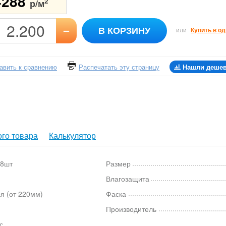
4288
2
р/м
–
В КОРЗИНУ
или
Купить в од
авить к сравнению
Распечатать эту страницу
Нашли деше
го товара
Калькулятор
 8шт
Размер
Влагозащита
я (от 220мм)
Фаска
Производитель
с