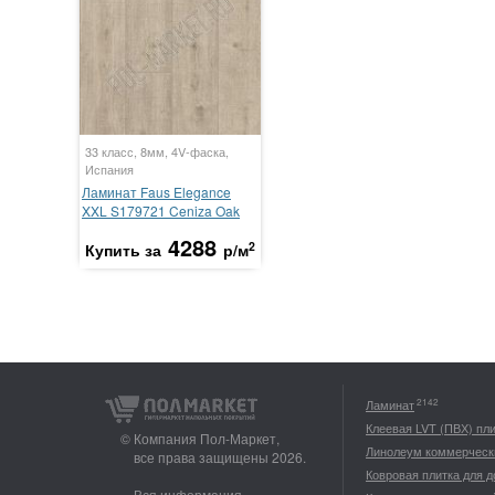
33 класс, 8мм, 4V-фаска,
Испания
Ламинат Faus Elegance
XXL S179721 Ceniza Oak
4288
2
Купить за
р/м
2142
Ламинат
Клеевая LVT (ПВХ) пл
© Компания Пол-Маркет,
Линолеум коммерческ
все права защищены 2026.
Ковровая плитка для 
Вся информация,