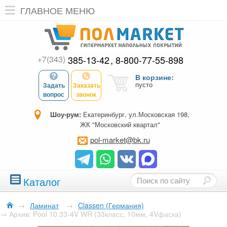
ГЛАВНОЕ МЕНЮ
+7(343)
385-13-42
8-800-77-55-898
В корзине:
пусто
Задать
Заказать
вопрос
звонок
Шоу-рум:
Екатеринбург, ул.Московская 198,
ЖК "Московский квартал"
pol-market@bk.ru
Каталог
→
Ламинат
→
Classen (Германия)
→
Архив: Pool 10.33-4V WR (33класс, 10мм, 4Vфаска)