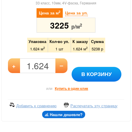
33 класс, 10мм, 4V-фаска, Германия
2
Цена за м
Цена за уп.
3225
2
р/м
Упаковка
Кол-во уп.
К заказу
Сумма
2
2
1.624 м
1
шт
1.624
м
5238
р
–
+
В КОРЗИНУ
или
Купить в один клик
Добавить к сравнению
Распечатать эту страницу
Нашли дешевле?