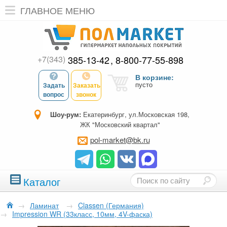
ГЛАВНОЕ МЕНЮ
+7(343)
385-13-42
8-800-77-55-898
В корзине:
пусто
Задать
Заказать
вопрос
звонок
Шоу-рум:
Екатеринбург, ул.Московская 198,
ЖК "Московский квартал"
pol-market@bk.ru
Каталог
→
Ламинат
→
Classen (Германия)
→
Impression WR (33класс, 10мм, 4V-фаска)