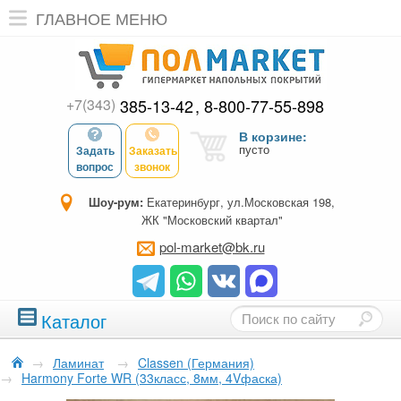
ГЛАВНОЕ МЕНЮ
+7(343)
385-13-42
8-800-77-55-898
В корзине:
пусто
Задать
Заказать
вопрос
звонок
Шоу-рум:
Екатеринбург, ул.Московская 198,
ЖК "Московский квартал"
pol-market@bk.ru
Каталог
→
Ламинат
→
Classen (Германия)
→
Harmony Forte WR (33класс, 8мм, 4Vфаска)