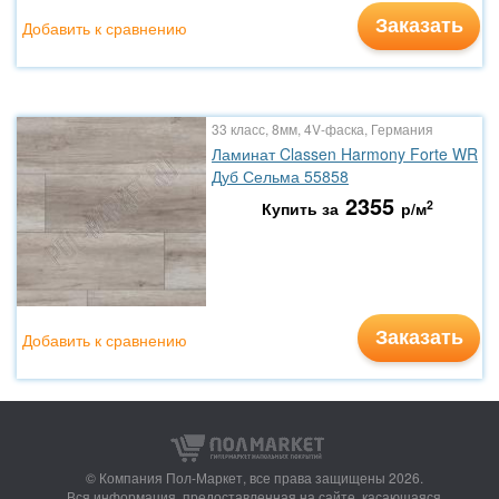
Заказать
Добавить к сравнению
33 класс, 8мм, 4V-фаска, Германия
Ламинат Classen Harmony Forte WR
Дуб Сельма 55858
2355
2
Купить за
р/м
Заказать
Добавить к сравнению
© Компания Пол-Маркет,
все права защищены 2026.
Вся информация, предоставленная на сайте, касающаяся