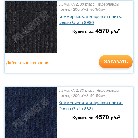
6.5мм, КМ2, 33 класс, Нидерланды,
петля, 4200гр/м2, 50*50мм
Коммерческая ковровая плитка
Desso Grain 9990
4570
2
Купить за
р/м
Заказать
Добавить к сравнению
6.5мм, КМ2, 33 класс, Нидерланды,
петля, 4200гр/м2, 50*50мм
Коммерческая ковровая плитка
Desso Grain 8331
4570
2
Купить за
р/м