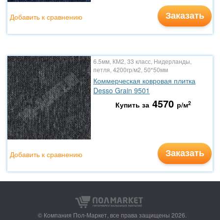
Заказать
Добавить к сравнению
6.5мм, КМ2, 33 класс, Нидерланды,
петля, 4200гр/м2, 50*50мм
Коммерческая ковровая плитка
Desso Grain 9501
4570
2
Купить за
р/м
Заказать
Добавить к сравнению
© Компания Пол-Маркет,
все права защищены 2026.