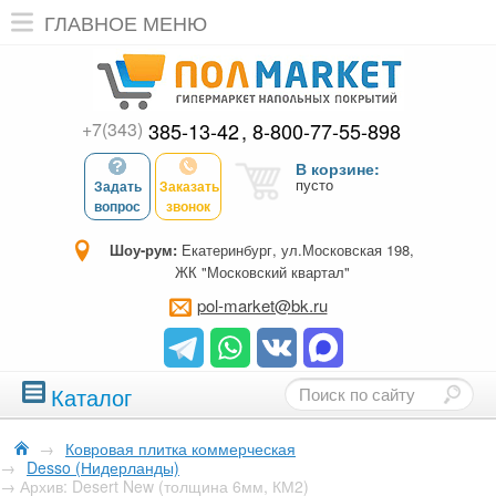
ГЛАВНОЕ МЕНЮ
+7(343)
385-13-42
8-800-77-55-898
В корзине:
пусто
Задать
Заказать
вопрос
звонок
Шоу-рум:
Екатеринбург, ул.Московская 198,
ЖК "Московский квартал"
pol-market@bk.ru
Каталог
→
Ковровая плитка коммерческая
→
Desso (Нидерланды)
→
Архив: Desert New (толщина 6мм, КМ2)