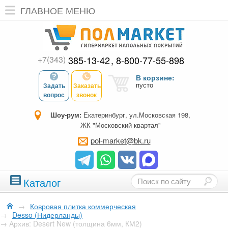
ГЛАВНОЕ МЕНЮ
+7(343)
385-13-42
8-800-77-55-898
В корзине:
пусто
Задать
Заказать
вопрос
звонок
Шоу-рум:
Екатеринбург, ул.Московская 198,
ЖК "Московский квартал"
pol-market@bk.ru
Каталог
→
Ковровая плитка коммерческая
→
Desso (Нидерланды)
→
Архив: Desert New (толщина 6мм, КМ2)