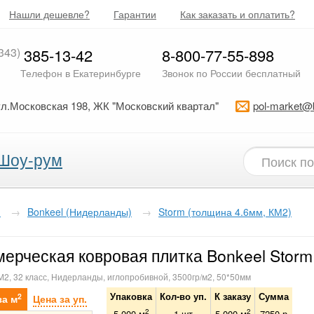
Нашли дешевле?
Гарантии
Как заказать и оплатить?
343)
385-13-42
8-800-77-55-898
Телефон в Екатеринбурге
Звонок по России бесплатный
ул.Московская 198, ЖК "Московский квартал"
pol-market@
Шоу-рум
я
→
Bonkeel (Нидерланды)
→
Storm (толщина 4.6мм, КМ2)
ерческая ковровая плитка Bonkeel Storm
М2, 32 класс, Нидерланды, иглопробивной, 3500гр/м2, 50*50мм
Упаковка
Кол-во уп.
К заказу
Сумма
2
за м
Цена за уп.
2
2
5.000 м
1
шт
5.000
м
7250
р