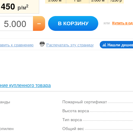
1450
2
р/м
–
В КОРЗИНУ
или
Купить в од
авить к сравнению
Распечатать эту страницу
Нашли деше
ние купленного товара
анды
Пожарный сертификат
Высота ворса
Тип ворса
опилен
Общий вес