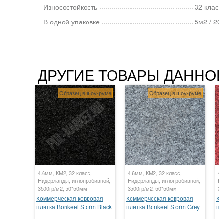
Износостойкость
32 клас
В одной упаковке
5м2 / 2
ДРУГИЕ ТОВАРЫ ДАННО
Образец в шоу-руме
Образец в шоу-руме
4.6мм, КМ2, 32 класс,
4.6мм, КМ2, 32 класс,
Нидерланды, иглопробивной,
Нидерланды, иглопробивной,
3500гр/м2, 50*50мм
3500гр/м2, 50*50мм
Коммерческая ковровая
Коммерческая ковровая
плитка Bonkeel Storm Black
плитка Bonkeel Storm Grey