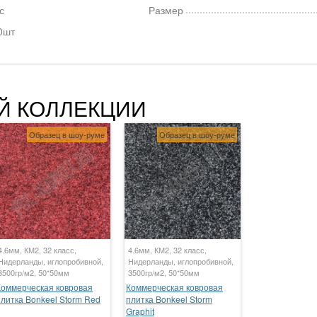
с
Размер
0шт
Й КОЛЛЕКЦИИ
Образец в шоу-руме
Образец в шоу-руме
4.6мм, КМ2, 32 класс,
4.6мм, КМ2, 32 класс,
Нидерланды, иглопробивной,
Нидерланды, иглопробивной,
3500гр/м2, 50*50мм
3500гр/м2, 50*50мм
Коммерческая ковровая
Коммерческая ковровая
плитка Bonkeel Storm Red
плитка Bonkeel Storm
Graphit