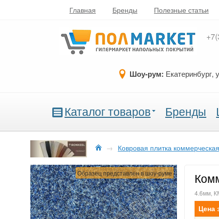
Главная
Бренды
Полезные статьи
+7(
Шоу-рум:
Екатеринбург, 
Каталог товаров
Бренды
→
Ковровая плитка коммерческа
Образец представлен в шоу-руме
Комм
4.6мм, К
Цена 