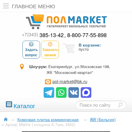
ГЛАВНОЕ МЕНЮ
+7(343)
385-13-42
8-800-77-55-898
В корзине:
пусто
Задать
Заказать
вопрос
звонок
Шоу-рум:
Екатеринбург, ул.Московская 198,
ЖК "Московский квартал"
pol-market@bk.ru
Каталог
→
Ковровая плитка коммерческая
→
AW (Бельгия)
→
Архив: Matrix (толщина 6.7мм, КМ2)