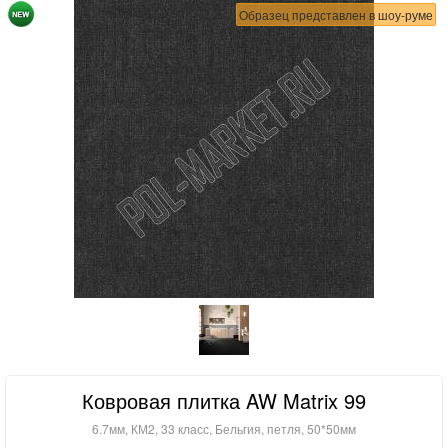
Образец представлен в шоу-руме
Ковровая плитка AW Matrix 99
6.7мм, КМ2, 33 класс, Бельгия, петля, 50*50мм