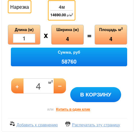
Нарезка
4м
14690.00
2
р/м
2
Длина (м)
Ширина (м)
Площадь м
x
=
4
4
Сумма, руб
58760
2
м
–
+
В КОРЗИНУ
или
Купить в один клик
Добавить к сравнению
Распечатать эту страницу