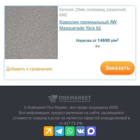
Бельгия, 23мм, полиамид, разрезной,
КМ2
Ковролин премиальный AW
Masquerade Yara 92
14690
2
Нарезка
от
р/м
4м
Заказать
Добавить к сравнению
© Компания Пол-Маркет,
все права защищены 2026.
Вся информация, предоставленная на сайте, касающаяся
стоимости товаров и услуг не является офертой определяемой в
ст.437 ГК РФ.