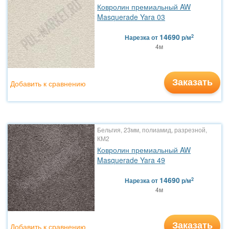
Ковролин премиальный AW
Masquerade Yara 03
14690
2
Нарезка
от
р/м
4м
Заказать
Добавить к сравнению
Бельгия, 23мм, полиамид, разрезной,
КМ2
Ковролин премиальный AW
Masquerade Yara 49
14690
2
Нарезка
от
р/м
4м
Заказать
Добавить к сравнению