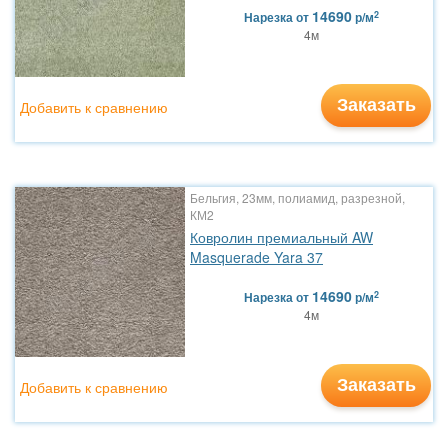
14690
2
Нарезка
от
р/м
4м
Заказать
Добавить к сравнению
Бельгия, 23мм, полиамид, разрезной,
КМ2
Ковролин премиальный AW
Masquerade Yara 37
14690
2
Нарезка
от
р/м
4м
Заказать
Добавить к сравнению