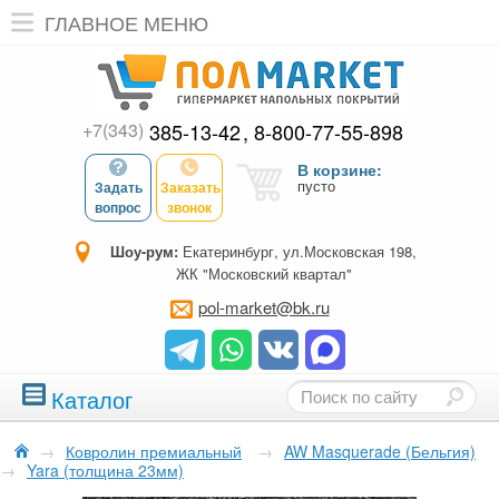
ГЛАВНОЕ МЕНЮ
+7(343)
385-13-42
8-800-77-55-898
В корзине:
пусто
Задать
Заказать
вопрос
звонок
Шоу-рум:
Екатеринбург, ул.Московская 198,
ЖК "Московский квартал"
pol-market@bk.ru
Каталог
→
Ковролин премиальный
→
AW Masquerade (Бельгия)
→
Yara (толщина 23мм)