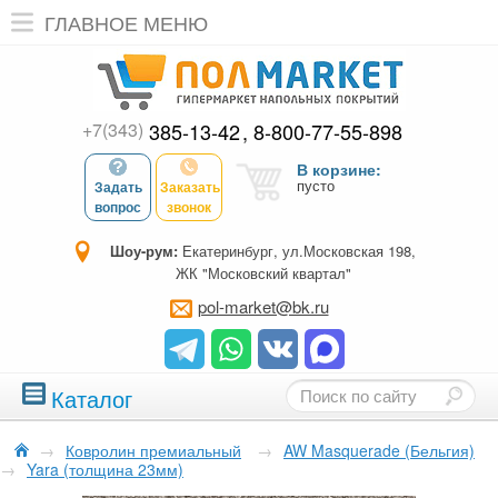
ГЛАВНОЕ МЕНЮ
+7(343)
385-13-42
8-800-77-55-898
В корзине:
пусто
Задать
Заказать
вопрос
звонок
Шоу-рум:
Екатеринбург, ул.Московская 198,
ЖК "Московский квартал"
pol-market@bk.ru
Каталог
→
Ковролин премиальный
→
AW Masquerade (Бельгия)
→
Yara (толщина 23мм)