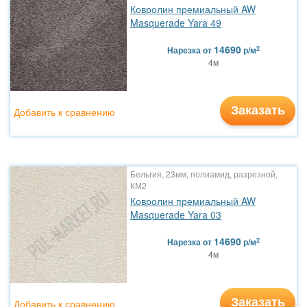
Ковролин премиальный AW
Masquerade Yara 49
14690
2
Нарезка
от
р/м
4м
Заказать
Добавить к сравнению
Бельгия, 23мм, полиамид, разрезной,
КМ2
Ковролин премиальный AW
Masquerade Yara 03
14690
2
Нарезка
от
р/м
4м
Заказать
Добавить к сравнению