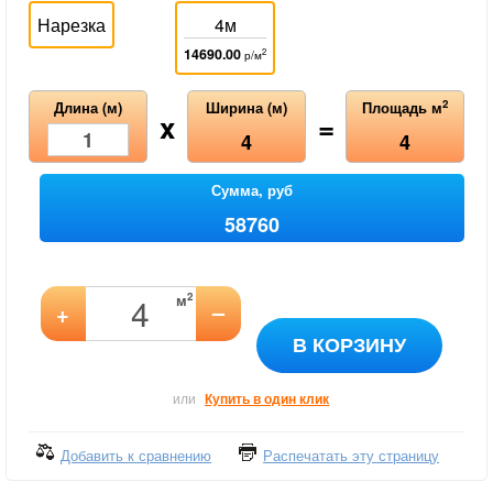
Нарезка
4м
14690.00
2
р/м
2
Длина (м)
Ширина (м)
Площадь м
x
=
4
4
Сумма, руб
58760
2
м
–
+
В КОРЗИНУ
или
Купить в один клик
Добавить к сравнению
Распечатать эту страницу