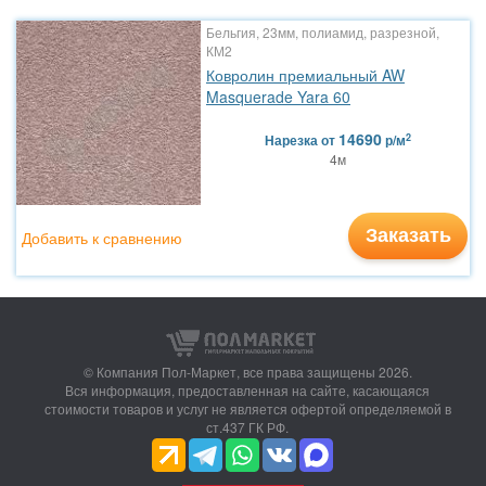
Бельгия, 23мм, полиамид, разрезной,
КМ2
Ковролин премиальный AW
Masquerade Yara 60
14690
2
Нарезка
от
р/м
4м
Заказать
Добавить к сравнению
© Компания Пол-Маркет,
все права защищены 2026.
Вся информация, предоставленная на сайте, касающаяся
стоимости товаров и услуг не является офертой определяемой в
ст.437 ГК РФ.