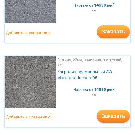
14690
2
Нарезка
от
р/м
4м
Заказать
Добавить к сравнению
Бельгия, 23мм, полиамид, разрезной,
КМ2
Ковролин премиальный AW
Masquerade Yara 95
14690
2
Нарезка
от
р/м
4м
Заказать
Добавить к сравнению