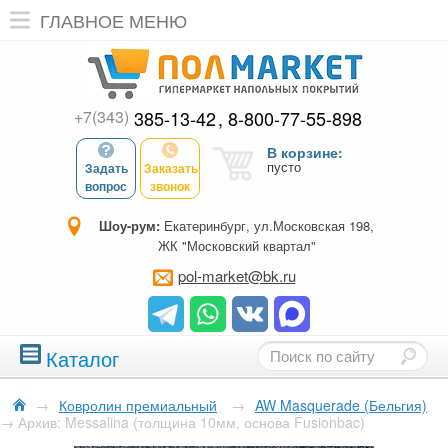
ГЛАВНОЕ МЕНЮ
+7(343)
385-13-42
8-800-77-55-898
В корзине:
пусто
Задать
Заказать
вопрос
звонок
Шоу-рум:
Екатеринбург, ул.Московская 198,
ЖК "Московский квартал"
pol-market@bk.ru
Каталог
→
Ковролин премиальный
→
AW Masquerade (Бельгия)
→
Архив: Messalina (толщина 10мм, основа Fusionbac)